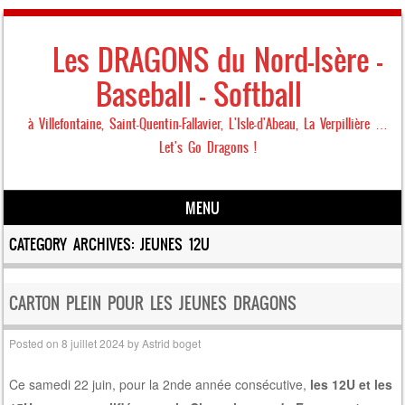
Les DRAGONS du Nord-Isère –
Baseball – Softball
à Villefontaine, Saint-Quentin-Fallavier, L'Isle-d'Abeau, La Verpillière …
Let's Go Dragons !
MENU
Skip to content
CATEGORY ARCHIVES:
JEUNES 12U
CARTON PLEIN POUR LES JEUNES DRAGONS
Posted on
8 juillet 2024
by
Astrid boget
Ce samedi 22 juin, pour la 2nde année consécutive,
les 12U et les