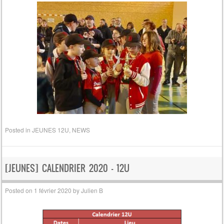
Posted in
JEUNES 12U
,
NEWS
[JEUNES] CALENDRIER 2020 – 12U
Posted on
1 février 2020
by
Julien B