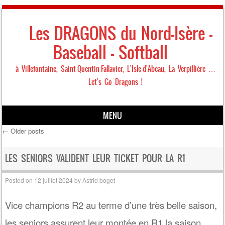
Les DRAGONS du Nord-Isère –
Baseball – Softball
à Villefontaine, Saint-Quentin-Fallavier, L'Isle-d'Abeau, La Verpillière …
Let's Go Dragons !
MENU
←
Older posts
Skip to content
Post navigation
LES SENIORS VALIDENT LEUR TICKET POUR LA R1
Posted on
12 juillet 2024
by
Astrid boget
Vice champions R2 au terme d’une très belle saison,
les seniors assurent leur montée en R1 la saison