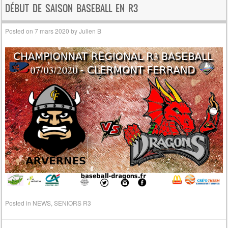
DÉBUT DE SAISON BASEBALL EN R3
Posted on
7 mars 2020
by
Julien B
Posted in
NEWS
,
SENIORS R3