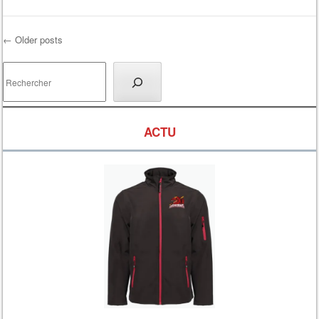
←
Older posts
Post navigation
Rechercher
ACTU