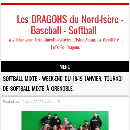
Les DRAGONS du Nord-Isère –
Baseball – Softball
à Villefontaine, Saint-Quentin-Fallavier, L'Isle-d'Abeau, La Verpillière …
Let's Go Dragons !
MENU
Skip to content
SOFTBALL MIXTE – WEEK-END DU 18-19 JANVIER, TOURNOI
DE SOFTBALL MIXTE À GRENOBLE.
Posted on
1 février 2020
by
Julien B