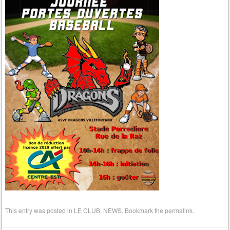
This entry was posted in
LE CLUB
,
NEWS
. Bookmark the
permalink
.