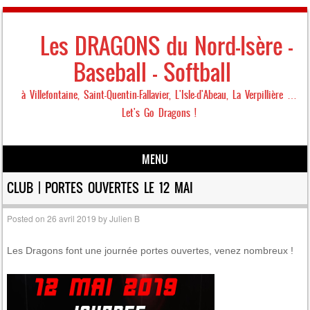
Les DRAGONS du Nord-Isère –
Baseball – Softball
à Villefontaine, Saint-Quentin-Fallavier, L'Isle-d'Abeau, La Verpillière …
Let's Go Dragons !
MENU
Skip to content
CLUB | PORTES OUVERTES LE 12 MAI
Posted on
26 avril 2019
by
Julien B
Les Dragons font une journée portes ouvertes, venez nombreux !