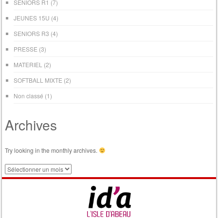
SENIORS R1
(7)
JEUNES 15U
(4)
SENIORS R3
(4)
PRESSE
(3)
MATERIEL
(2)
SOFTBALL MIXTE
(2)
Non classé
(1)
Archives
Try looking in the monthly archives.
Archives