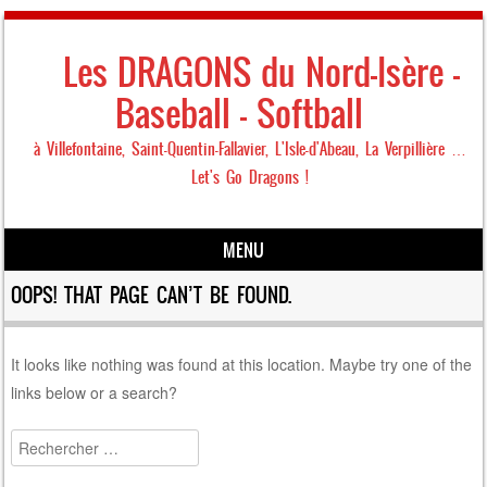
Les DRAGONS du Nord-Isère –
Baseball – Softball
à Villefontaine, Saint-Quentin-Fallavier, L'Isle-d'Abeau, La Verpillière …
Let's Go Dragons !
MENU
Skip to content
OOPS! THAT PAGE CAN’T BE FOUND.
It looks like nothing was found at this location. Maybe try one of the
links below or a search?
Search